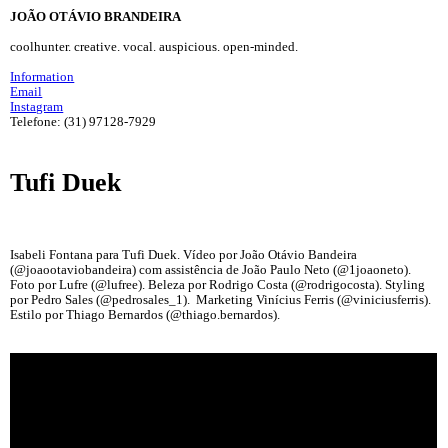
JOÃO OTÁVIO BRANDEIRA
coolhunter. creative. vocal. auspicious. open-minded.
Information
Email
Instagram
Telefone: (31) 97128-7929
Tufi Duek
Isabeli Fontana para Tufi Duek. Vídeo por João Otávio Bandeira
(@joaootaviobandeira) com assistência de João Paulo Neto (@1joaoneto).
Foto por Lufre (@lufree). Beleza por Rodrigo Costa (@rodrigocosta). Styling
por Pedro Sales (@pedrosales_1). Marketing Vinícius Ferris (@viniciusferris).
Estilo por Thiago Bernardos (@thiago.bernardos).